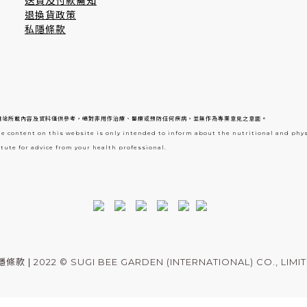
送貨及付款需知
退換貨政策
私隱條款
網站所載內容及資料僅供參考，絕對非用作治療、醫療或預防任何疾病，並無作為專業意見之意圖。
he content on this website is only intended to inform about the nutritional and phy
tute for advice from your health professional.
隱條款
|
2022 © SUGI BEE GARDEN (INTERNATIONAL) CO., LIMI