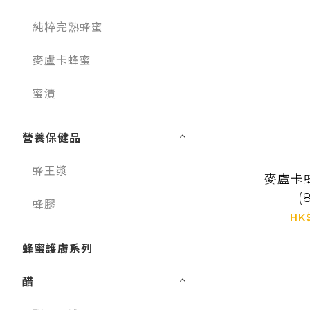
純粹完熟蜂蜜
麥盧卡蜂蜜
蜜漬
營養保健品
蜂王漿
麥盧卡
(
蜂膠
HK
蜂蜜護膚系列
醋