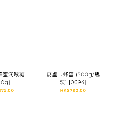
蜂蜜潤喉糖
麥盧卡蜂蜜 (500g/瓶
80g)
裝) [0694]
$75.00
HK$790.00