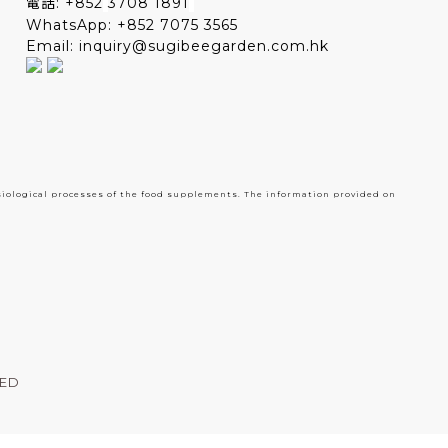
電話: +852
3708 1891
WhatsApp: +852 7075 3565
Email: inquiry@sugibeegarden.com.hk
siological processes of the food supplements. The information provided on
TED