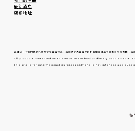
我們的產品
最新消息
店舖地址
本網站上出售的產品乃食品或營養補充品。本網站之內容旨在告知有關保健品之營養及生理作用。本
All products presented on this website are food or dietary supplements. T
this site is for informational purposes only and is not intended as a substi
私