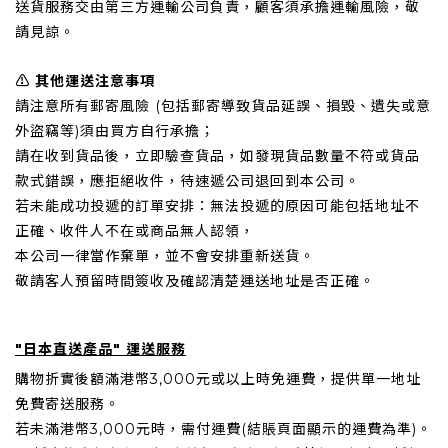
送貨服務交由第三方運輸公司負責，顧客須承擔運輸風險，敬
請見諒。
⚠️ 其他運送注意事項
請注意所有郵寄風險 (包括郵寄導致貨品延誤、損毀、遺失或意
外盜竊等)須由買方自行承擔；
請在收到貨品後，立即驗查貨品，如發現貨品數量不符或貨品
款式錯誤，應拒絕收件，待速遞公司退回到本公司。
若未能成功投遞的訂單安排：無法投遞的原因可能包括地址不
正確、收件人不在或商品無人認領，
本公司一律當作棄單，並不會安排重新送貨。
敬請客人預留時間簽收及確認清楚運送地址是否正確。
"日本直送產品" 運送服務
購物折實後額滿港幣3,000元或以上時免運費，提供單一地址
免費寄送服務。
若未滿港幣3,000元時，需付運費(結賬頁面顯示的運費為準)。