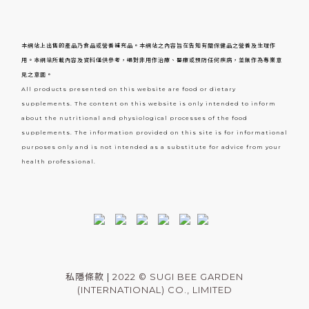
本網站上出售的產品乃食品或營養補充品。本網站之內容旨在告知有關保健品之營養及生理作
用。本網站所載內容及資料僅供參考，絕對非用作治療、醫療或預防任何疾病，並無作為專業意
見之意圖。
All products presented on this website are food or dietary
supplements. The content on this website is only intended to inform
about the nutritional and physiological processes of the food
supplements. The information provided on this site is for informational
purposes only and is not intended as a substitute for advice from your
health professional.
私隱條款
|
2022 © SUGI BEE GARDEN
(INTERNATIONAL) CO., LIMITED