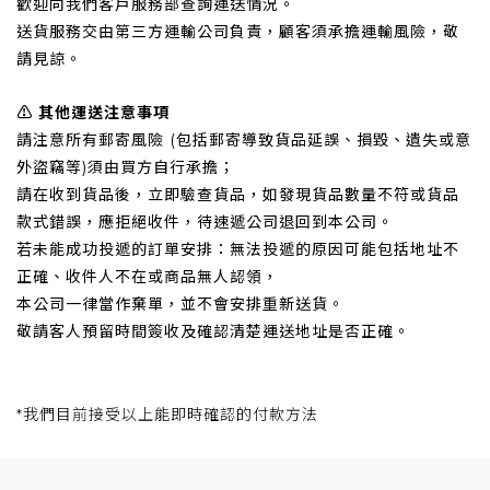
歡迎向我們客戶服務部查詢運送情況。
送貨服務交由第三方運輸公司負責，顧客須承擔運輸風險，敬
請見諒。
⚠️ 其他運送注意事項
請注意所有郵寄風險 (包括郵寄導致貨品延誤、損毀、遺失或意
外盜竊等)須由買方自行承擔；
請在收到貨品後，立即驗查貨品，如發現貨品數量不符或貨品
款式錯誤，應拒絕收件，待速遞公司退回到本公司。
若未能成功投遞的訂單安排：無法投遞的原因可能包括地址不
正確、收件人不在或商品無人認領，
本公司一律當作棄單，並不會安排重新送貨。
敬請客人預留時間簽收及確認清楚運送地址是否正確。
*我們目前接受以
上
能即時確認的付款方法