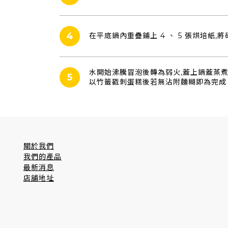
4
在平底鍋內重疊鋪上 4 、 5 張烘培紙,
水開始沸騰冒泡後轉為弱火,蓋上鍋蓋蒸煮 
5
以竹籤戳刺蛋糕後若無沾附麵糊即為完成
關於我們
我們的產品
最新消息
店舖地址