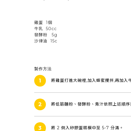
雞蛋 1個
牛乳 50cc
發酵粉 5g
沙律油 15c
製作方法
1
將雞蛋打進大碗裡,加入蜂蜜攪拌,再加入
2
將低筋麵粉、發酵粉、青汁依照上述順序過
3
將 2 倒入矽膠蛋糕模中至 5-7 分滿。