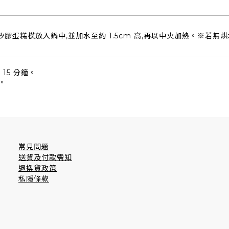
將矽膠蛋糕模放入鍋中,並加水至約 1.5cm 高,再以中火加熱。※若無
15 分鐘。
。
常見問題
送貨及付款需知
退換貨政策
私隱條款