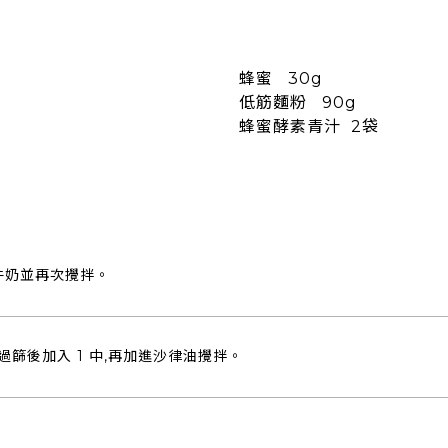
蜂蜜 30g
低筋麵粉 90g
蜂蜜酵素青汁 2袋
牛奶並再次攪拌。
篩後加入 1 中,再加進沙律油攪拌。