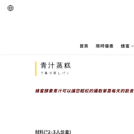
首頁
限時優惠
蜂蜜
青汁蒸糕
ブ青汁蒸しパン
蜂蜜酵素青汁可以讓您輕松的攝取單靠每天的飲食
材料(*2-3人份量)