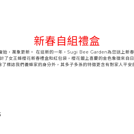
新春自組禮盒
復始，萬象更新。 在這新的一年，Sugi Bee Garden為您送上新春
計了女王蜂櫻花新春禮盒和紅包袋，櫻花鍍上喜慶的金色象徵來自
除了標誌我們養蜂家的身分外，其多子多孫的特徵更含有對家人平安
6