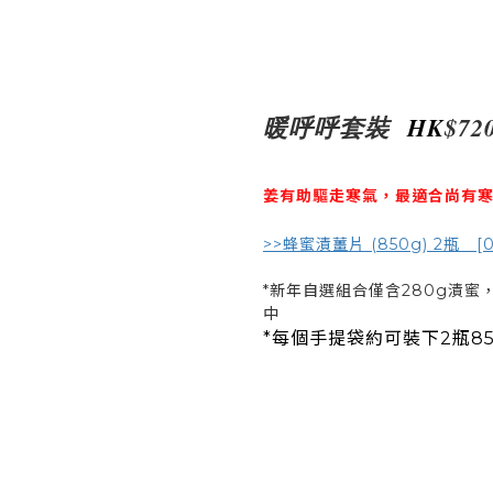
暖呼呼套裝
HK
$72
姜有助驅走寒氣，最適合尚有寒
>>蜂蜜漬薑片 (850g) 2瓶 [0
*新年自選組合僅含280g漬蜜
中
*每個手提袋約可裝下2瓶85