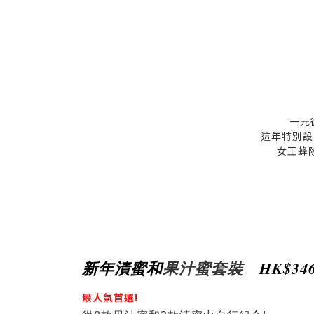
一元
這年特別設
女王蜂
新年漬蜜和
果汁蜜套裝
HK
$34
最人氣首選!