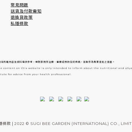
常見問題
送貨及付款需知
退換貨政策
私隱條款
網站所載內容及資料僅供參考，絕對非用作治療、醫療或預防任何疾病，並無作為專業意見之意圖。
he content on this website is only intended to inform about the nutritional and phy
tute for advice from your health professional.
隱條款
|
2022 © SUGI BEE GARDEN (INTERNATIONAL) CO., LIMI