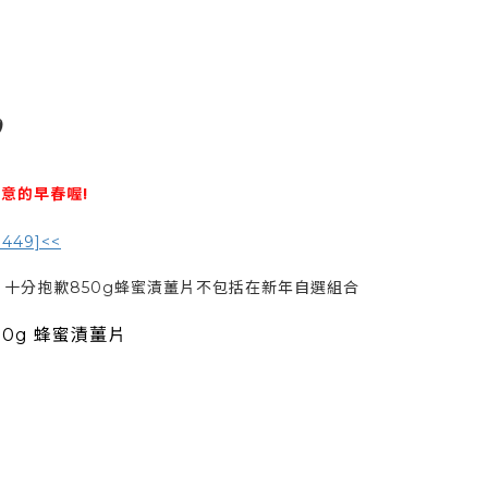
0
意的早春喔!
449]<<
，十分抱歉850g蜂蜜漬薑片不包括在新年自選組合
0g 蜂蜜漬薑片