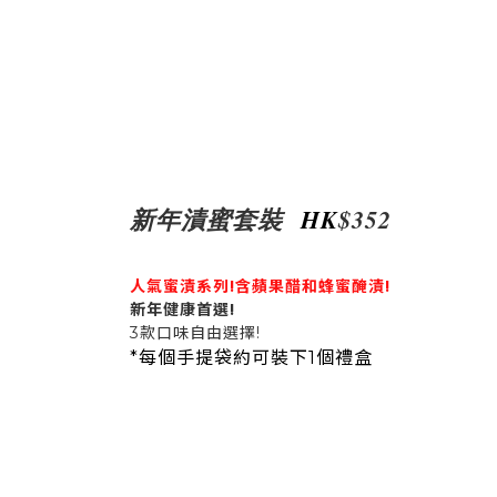
新年漬蜜套裝
HK
$352
人氣蜜漬系列!含蘋果醋和蜂蜜醃漬!
新年健康首選!
3款口味自由選擇!
*每個手提袋約可裝下1個禮盒