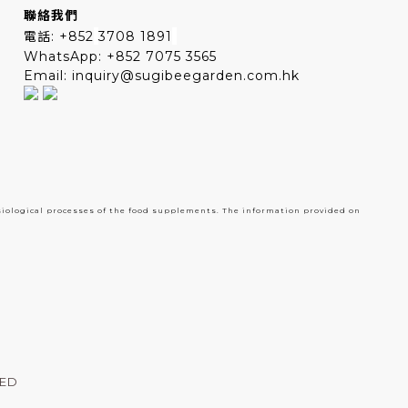
聯絡我們
電話: +852
3708 1891
WhatsApp: +852 7075 3565
Email: inquiry@sugibeegarden.com.hk
siological processes of the food supplements. The information provided on
TED