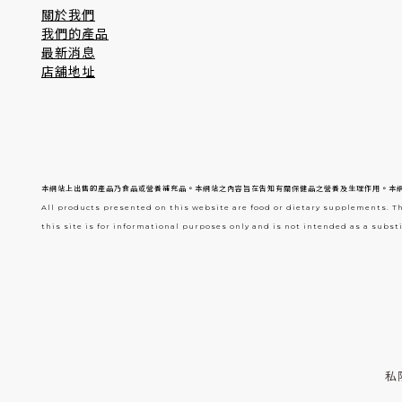
關於我們
我們的產品
最新消息
店舖地址
本網站上出售的產品乃食品或營養補充品。本網站之內容旨在告知有關保健品之營養及生理作用。本
All products presented on this website are food or dietary supplements. T
this site is for informational purposes only and is not intended as a substi
私