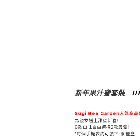
新年果汁蜜套裝
H
S
ugi Bee Garden人氣商
為親友送上甜蜜新春!
8款口味自由選擇2款最愛!
*每個手提袋約可裝下1個禮盒