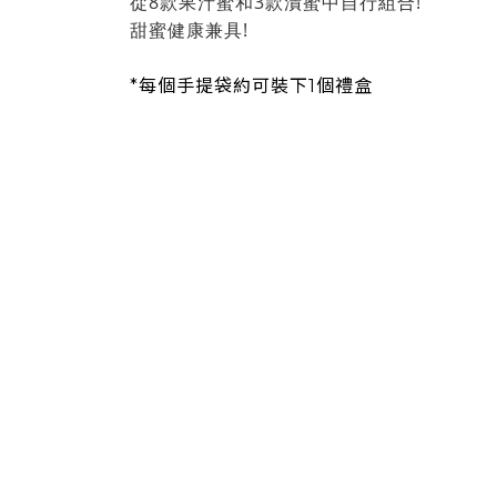
從8款果汁蜜和3款漬蜜中自行組合!
甜蜜健康兼具!
*每個手提袋約可裝下1個禮盒