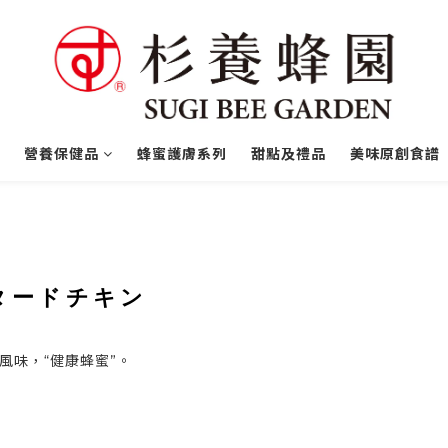
營養保健品
蜂蜜護膚系列
甜點及禮品
美味原創食譜
肉
タードチキン
風味，“健康蜂蜜”。