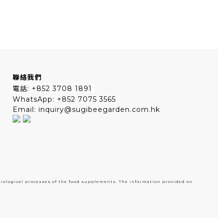
聯絡我們
電話: +852
3708 1891
WhatsApp: +852 7075 3565
Email: inquiry@sugibeegarden.com.hk
siological processes of the food supplements. The information provided on