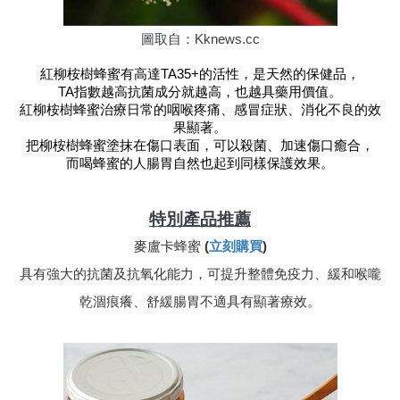
圖取自：Kknews.cc
紅柳桉樹蜂蜜有高達TA35+的活性，是天然的保健品，
TA指數越高抗菌成分就越高，也越具藥用價值。
紅柳桉樹蜂蜜治療日常的咽喉疼痛、感冒症狀、消化不良的效
果顯著。
把柳桉樹蜂蜜塗抹在傷口表面，可以殺菌、加速傷口癒合，
而喝蜂蜜的人腸胃自然也起到同樣保護效果。
特別產品推薦
麥盧卡蜂蜜
 (
立刻購買
)
具有強大的抗菌及抗氧化能力，可提升整體免疫力、緩和喉嚨
乾涸痕癢、舒緩腸胃不適具有顯著療效。