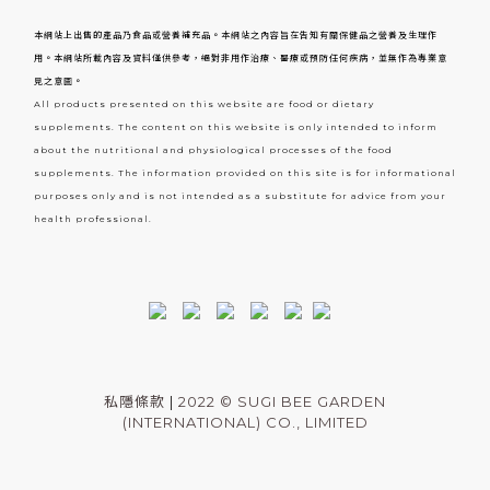
本網站上出售的產品乃食品或營養補充品。本網站之內容旨在告知有關保健品之營養及生理作
用。本網站所載內容及資料僅供參考，絕對非用作治療、醫療或預防任何疾病，並無作為專業意
見之意圖。
All products presented on this website are food or dietary
supplements. The content on this website is only intended to inform
about the nutritional and physiological processes of the food
supplements. The information provided on this site is for informational
purposes only and is not intended as a substitute for advice from your
health professional.
私隱條款
|
2022 © SUGI BEE GARDEN
(INTERNATIONAL) CO., LIMITED