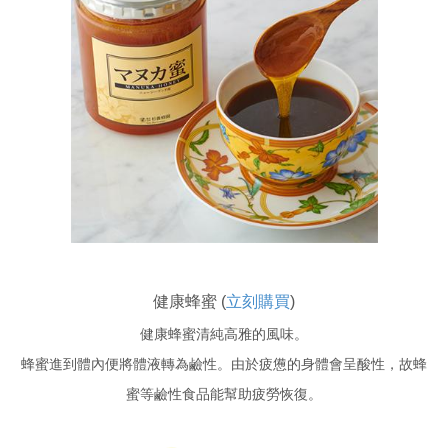
健康蜂蜜 (
立刻購買
)
健康蜂蜜清純高雅的風味。
蜂蜜進到體內便將體液轉為鹼性。由於疲憊的身體會呈酸性，故蜂
蜜等鹼性食品能幫助疲勞恢復。