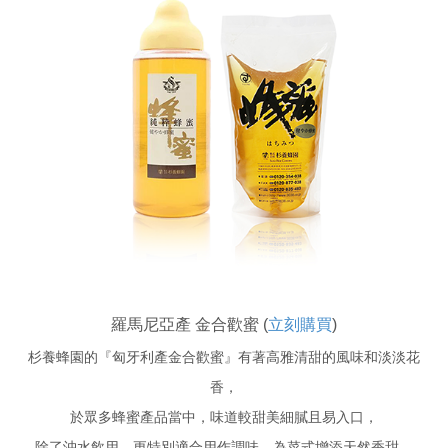
羅馬尼亞產 金合歡蜜 (
立刻購買
)
杉養蜂園的『匈牙利產金合歡蜜』有著高雅清甜的風味和淡淡花
香，
於眾多蜂蜜產品當中，味道較甜美細膩且易入口，
除了沖水飲用，更特別適合用作調味，為菜式增添天然香甜。