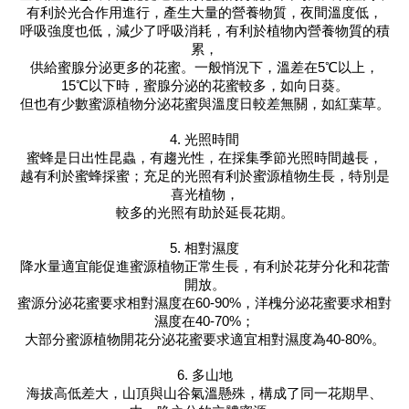
有利於光合作用進行，產生大量的營養物質，夜間溫度低，
呼吸強度也低，減少了呼吸消耗，有利於植物內營養物質的積
累，
供給蜜腺分泌更多的花蜜。一般悄況下，溫差在5℃以上，
15℃以下時，蜜腺分泌的花蜜較多，如向日葵。
但也有少數蜜源植物分泌花蜜與溫度日較差無關，如紅葉草。
4. 光照時間
蜜蜂是日出性昆蟲，有趨光性，在採集季節光照時間越長，
越有利於蜜蜂採蜜；充足的光照有利於蜜源植物生長，特別是
喜光植物，
較多的光照有助於延長花期。
5. 相對濕度
降水量適宜能促進蜜源植物正常生長，有利於花芽分化和花蕾
開放。
蜜源分泌花蜜要求相對濕度在60-90%，洋槐分泌花蜜要求相對
濕度在40-70%；
大部分蜜源植物開花分泌花蜜要求適宜相對濕度為40-80%。
6. 多山地
海拔高低差大，山頂與山谷氣溫懸殊，構成了同一花期早、