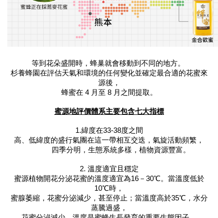
等到花朵盛開時，蜂巢就會移動到不同的地方。 
杉養蜂園
在評估天氣和環境的任何變化並確定最合適的花蜜來
源後，
蜂蜜在 4 月至 8 月之間提取。
蜜源地評價體系主要包含七大指標
1.緯度在33-38度之間
高、低緯度的盛行氣團在這一帶相互交迭，氣旋活動頻繁，
四季分明，生態系統多樣，植物資源豐富。
2. 溫度適宜且穩定
蜜源植物開花分泌花蜜的溫度適宜為16－30℃。當溫度低於
10℃時，
蜜腺萎縮，花蜜分泌減少，甚至停止；當溫度高於35℃，水分
蒸騰過盛，
花蜜分泌減少。溫度是蜜蜂生長發育的重要生態因子，