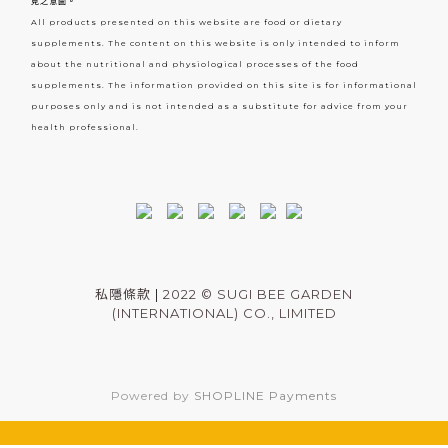
見之意圖。
All products presented on this website are food or dietary
supplements. The content on this website is only intended to inform
about the nutritional and physiological processes of the food
supplements. The information provided on this site is for informational
purposes only and is not intended as a substitute for advice from your
health professional.
私隱條款
|
2022 © SUGI BEE GARDEN
(INTERNATIONAL) CO., LIMITED
Powered by
SHOPLINE Payments