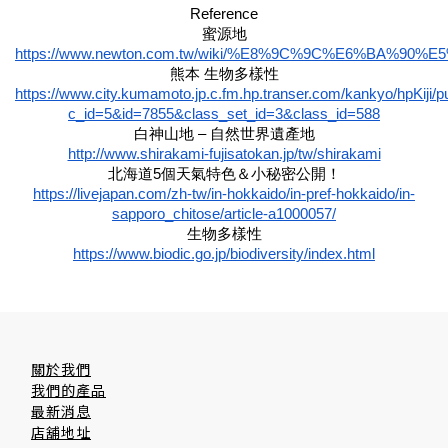
Reference
蜜源地
https://www.newton.com.tw/wiki/%E8%9C%9C%E6%BA%90%
熊本 生物多樣性
https://www.city.kumamoto.jp.c.fm.hp.transer.com/kankyo/hpKiji/p
c_id=5&id=7855&class_set_id=3&class_id=588
白神山地 – 自然世界遺產地
http://www.shirakami-fujisatokan.jp/tw/shirakami
北海道5個天氣特色＆小秘密公開！
https://livejapan.com/zh-tw/in-hokkaido/in-pref-hokkaido/in-
sapporo_chitose/article-a1000057/
生物多樣性
https://www.biodic.go.jp/biodiversity/index.html
關於我們
我們的產品
最新消息
店舖地址