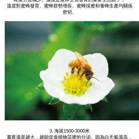
溫度對蜜蜂發育、蜜蜂群勢增長、蜜蜂採蜜和養蜂生產均關係
密切。
3. 海拔1500-3000米
晝夜溫差越大，越能促進植物花蜜的分泌。因為白天氣溫高，