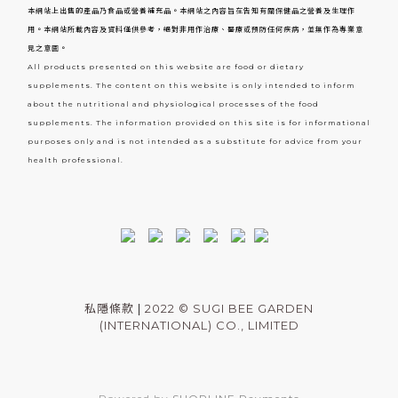
本網站上出售的產品乃食品或營養補充品。本網站之內容旨在告知有關保健品之營養及生理作
用。本網站所載內容及資料僅供參考，絕對非用作治療、醫療或預防任何疾病，並無作為專業意
見之意圖。
All products presented on this website are food or dietary
supplements. The content on this website is only intended to inform
about the nutritional and physiological processes of the food
supplements. The information provided on this site is for informational
purposes only and is not intended as a substitute for advice from your
health professional.
私隱條款
|
2022 © SUGI BEE GARDEN
(INTERNATIONAL) CO., LIMITED