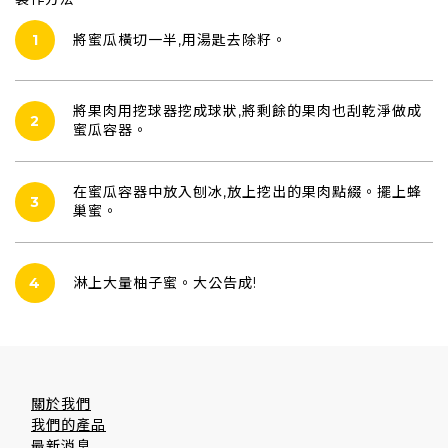
將蜜瓜橫切一半,用湯匙去除籽。
1
將果肉用挖球器挖成球狀,將剩餘的果肉也刮乾淨做成
2
蜜瓜容器。
在蜜瓜容器中放入刨冰,放上挖出的果肉點綴。擺上蜂
3
巢蜜。
淋上大量柚子蜜。大公告成!
4
關於我們
我們的產品
最新消息