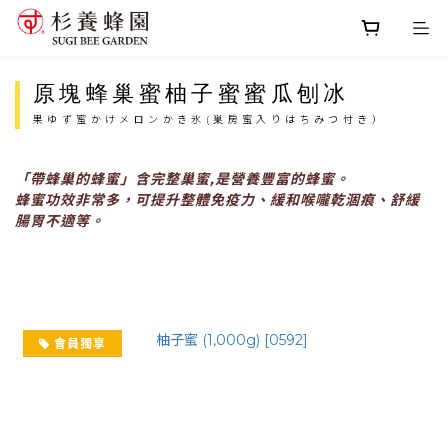
原塊蜂巢蜜柚子蜜蜜瓜刨冰
果ゆず蜜かけメロンかき氷(巣房蜜入りはちみつ付き）
「帶蜂巢的蜂蜜」含完整巢蜜,是營養豐富的蜂蜜。
蜂蜜功效非常多，可提升整體免疫力、緩和喉嚨乾涸痕、舒緩
腸胃不適等。
會員獨享