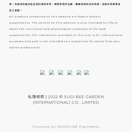
用。本網站所載內容及資料僅供參考，絕對非用作治療、醫療或預防任何疾病，並無作為專業意
見之意圖。
All products presented on this website are food or dietary
supplements. The content on this website is only intended to inform
about the nutritional and physiological processes of the food
supplements. The information provided on this site is for informational
purposes only and is not intended as a substitute for advice from your
health professional.
私隱條款
|
2022 © SUGI BEE GARDEN
(INTERNATIONAL) CO., LIMITED
Powered by
SHOPLINE Payments