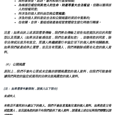
與刑事偵查、起訴、審判和執行直接相關;
為維護您
或任何其他人的生命、財產等重大合法權益
，但難以獲得該
人的授權同意;
所涉及的個人資料由您
向公眾揭露
;
涉及的個人資料是從合法和公開揭露的資訊中蒐集的;
在收購、合併、重組或破產後經營實體發生變化時進行轉讓。
注意：如果由於上述原因需要傳輸，我們將在傳輸之前告知您資訊的目的和類
型以及受讓人（如果涉及敏感信息，我們也會通知您），並徵得您的同意，除
非法律或法規另有規定。受讓人將繼續履行本協定項下的個人資料相關義務。
如果我們破產或停止運營，並且沒有受讓人，我們將刪除或匿名化您的個人資
料。
（4） 公開揭露
原則上，我們不會向公眾或未定義的群體揭露您的個人資料，但我們可能會根
據我們與您的協定或適用的法律法規揭露您的個人資料。
[注： 如果需要年齡限制，請插入以下部分]
未成年人
本商店不適用於18歲以下的個人。我們不會故意蒐集兒童的個人資料。如果您是父母
或監護人，並且認為您的孩子向我們提供了個人資料，請通過上述位址與我們聯繫以請