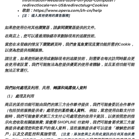
information-websites-store-on-your-computer?
redirectlocale=en-US&redirectslug=Cookies
歌劇：https://www.opera.com/zh-cn/help
[注： 插入其他使用的廣告服務]
如果您使用任何其他瀏覽器，請參閱瀏覽器提供的文件。
在商店上，您可以通過清除緩存來刪除現有的追蹤技術。
當您在未登錄的情況下瀏覽網頁時，我們會蒐集實現流覽功能所需的Cookie，
以便為您提供相關服務。
請注意，如果您拒絕使用或刪除現有的追蹤技術，則需要在每次訪問時親自更
改使用者設置，我們可能無法為您提供優質的使用者體驗，並且某些功能可能
無法正常運行。
我們如何處理及利用、共用、轉讓和揭露個人資料
（1） 處理及利用
商店的某些功能可能由我們的第三方合作夥伴提供，我們可能會委託合作夥伴
（包括技術服務提供者）處理您的
某些個人資料
。 例如，當您使用自動支付功
能時，我們可能會要求第三方支付公司處理您的信用卡資訊，以便按照您的指
示向您收取相關服務費; 當
使用 
SHOPLINE 付款時，我們可能會要求第三方服
務提供者處理您和您客戶的個人資料，這些服務提供者可以促進「瞭解您的客
戶」以及交易監控和風險管理。 
 [注意：添加您與之共用此資訊的任何其他供應