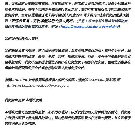
處，並酌情阻止或刪除該資訊。在某些情況下，訪問個人資料的權利可能會受到當地法
律要求的限制。在授予訪問許可權或進行更正之前，我們可能會採取合理的步驟來驗證
您的身份。您可以通過發送電子郵件至{插入商店的CS電子郵件][注意我們的數據保護
來請求查看，更改或刪除您的個人資料
官「
。
 [注意：添加您所在司法管轄區的數
據保護機構的聯繫資訊或商店。例如：
https://ico.org.uk/make-a-complaint/
]
我們如何保護個人資料
我們維護適當的管理，技術和物理保護措施，旨在保護您提供的個人資料免受意外，非
法或未經授權的破壞，丟失，更改，訪問，揭露或使用。但是，沒有任何系統是完美安
全零疑慮的，我們不能保證有關您的資訊在任何情況下都將保持安全，包括您的數據在
傳輸給我們期間的安全性或您行動裝置上數據的安全性。
隱私政策 
有關SHOPLINE如何保留和保護個人資料的資訊，請參閱 
SHOPLINE
（https://shopline.tw/about/privacy）。 
我們如何更新 本隱私政策 
本隱私政策可能會定期更新，恕不另行通知，以反映我們個人資料慣例的變化。我們將
在我們的商店上發佈醒目的通知，通知您我們的隱私政策的任何重大變更，並在政策頂
部註明最近更新時間。