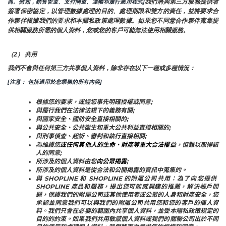
我們將與第三方服務提供者
商。例如，銷售管道、支付閘道、運輸和履行應用程式]
簽署保密協定，以管理數據處理的目的、處理期限和雙方的責任，並將要求合
作夥伴根據我們的要求和本隱私政策處理數據。如果您不同意合作夥伴蒐集提
供相關服務所需的個人資料，您或您的客戶可能無法使用相關服務。
（2） 共用
我們不會與任何第三方共享個人資料，除非存在以下一種或多種情況：
[注意： 包括適用於您業務的所有內容]
根據您的要求，或經您事先明確授權或同意;
與履行我們在法律法規下的義務有關;
與國家安全、國防安全直接相關的;
與公共安全、公共衛生和重大公共利益直接相關的;
與刑事偵查、起訴、審判和執行直接相關;
為維護您
或任何其他人的生命、財產等重大合法權益
，但難以取得該
人的同意;
所涉及的個人資料由您
向公眾揭露
;
所涉及的個人資料是從合法和公開揭露的資訊中蒐集的。
與 SHOPLINE 和 SHOPLINE 的附屬公司共用：為了向您提供 
SHOPLINE 產品和服務，提出您可能感興趣的推薦，解決帳戶問
題，保護我們的附屬公司或其他使用者或公眾的人身和財產安全，您
承認並同意我們可以與我們的附屬公司共用您和您的客戶的個人資
料。我們只會在必要的範圍內共享個人資料，並受本隱私政策規定的
目的的約束。如果我們共用敏感個人資料或我們的關聯公司出於不同