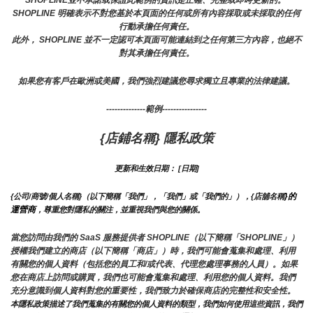
SHOPLINE並不承諾或保證此範例的資訊是正確、完整或即時更新的。 
SHOPLINE 明確表示不對您基於本頁面的任何或所有內容採取或未採取的任何
行動承擔任何責任。
此外， SHOPLINE 並不一定認可本頁面可能連結到之任何第三方內容，也絕不
對其承擔任何責任。
如果您有客戶在歐洲或美國，我們強烈建議您尋求獨立且專業的法律建議。
--------------範例----------------
{店鋪名稱} 隱私政策
更新和生效日期： [日期]
}的
{公司/商號/個人名稱}（以下簡稱「我們」，「我們」或「我們的」），{店舖名稱
運營商
，尊重您對隱私的關注，並重視我們與您的關係。 
當您訪問由我們的 SaaS 服務提供者 SHOPLINE（以下簡稱「SHOPLINE」）
授權我們建立的商店（以下簡稱「商店」）時，我們可能會蒐集和處理、利用
有關您的個人資料（包括您的員工和/或代表、代理您處理事務的人員）。如果
您在商店上訪問或購買，我們也可能會蒐集和處理、利用您的個人資料。我們
充分意識到個人資料對您的重要性，我們致力於確保商店的完整性和安全性。
本隱私政策描述了我們蒐集的有關您的個人資料的類型，我們如何使用這些資訊，我們