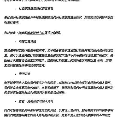
社交網路應用程式退出宣告
要從您的社交網路帳戶中移除或刪除我們的社交媒體應用程式，請按照社交網路中的說
明進行操作。
提供的說明
對於臉書：請參閱
臉書説明中心
。
地理位置資訊
當您使用我們的行動應用程式時，您可能會被要求透過該行動應用程式提供您的地理位
置。您可以通過調整行動裝置的位置服務設定來選擇不共用您的地理位置詳細資訊。要
拒絕分享您的地理位置詳細資訊，請按照行動裝置上的說明更改相關設置;否則，請聯
繫您的服務提供者或設備製造商。
撤回同意
您可以撤回您之前向我們提供的任何同意，或隨時以合法理由反對處理您的個人資料。
我們將在未來應用您的偏好。在某些情況下，撤回您對我們使用或揭露您的個人資料的
同意將意味著您無法利用我們的某些產品或服務。
查看、更新和修改個人資料
我們可能會在必要時保留和使用您的資訊，以實現上述目的。您有權要求訪問和接收有
關我們維護的有關您的個人資料的詳細資訊，更新和更正您的個人數據中的不準確之