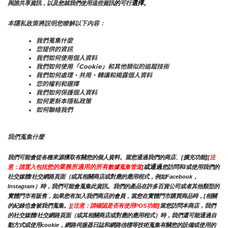
的
選擇。
與誰共享資訊，以及您就我們使用這些資訊
可行
本隱私政策將説明您瞭解以下內容：
我們蒐集什麼
您提供的資訊
我們如何使用個人資料
我們如何使用「Cookie」和其他類似的追蹤技術
我們如何處理、共用、轉讓和揭露個人資料
您的權利和選擇
我們如何保護個人資料
如何更新本隱私政策
如何聯絡我們
我們蒐集什麼
我們可能會從各種來源獲取有關您的個人資料。當您通過我們的商店、[擴充功能][
注
您的業務所適用的所有
或通過
意：請置入包括
數據蒐集管道
]
您訪問和/或使用我們的
社交媒體/社交網路頁面（或其相關商店或對應的應用程式，例如Facebook，
Instagram）時，我們可能會蒐集此資訊。我們的產品在許多百貨公司或者其他類型的
實體門市有販售，如果您有加入我們商店的會員，當您在實體門市購買商品時，[相關
的紀錄也會被我們蒐集。]
[注意：請確認是否有使用POS功能]
當您訪問本商店，我們
的社交媒體/社交網路頁面（或其相關商店或對應的應用程式）時，我們還可能通過自
動方式或使用cookie，網路伺服器日誌和網路信標等技術蒐集有關您的設備或使用的