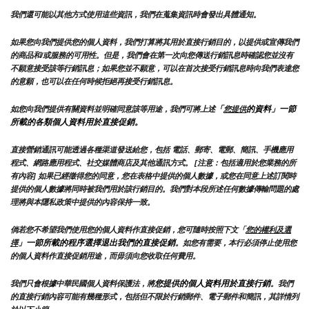
我們還可能以其他方式使用這些資訊，我們在蒐集資訊時會發出具體通知。
如果您向我們提供您的個人資料，我們打算將其用於直接行銷目的，以提供或宣傳我們
的商品和/或服務的可用性。但是，我們會在第一次向您傳送行銷訊息時確認您並沒有
不願意接受該等行銷訊息；如果您並不願意，可以在首次接受行銷訊息時向我們表達您
的意願，也可以在任何時候拒絕再接受行銷訊息。
「
的資料」一節
如您向我們提供有關資料並明確同意該等用途，我們可將上述
您提供
所載的各類個人資料用於直接促銷。
直接營銷通訊可能透過各種渠道發送給您，包括 電話、郵寄、電郵、簡訊、手機應用
程式、網路應用程式、社交媒體商店及其他通訊方式。 [注意：包括適用於您業務的所
有內容] 如果已經徵得您的同意，您在表格中提供的個人數據，或您在同意上述訂閱時
提供的個人數據將同時被我們用於該行銷目的。我們對本段所述任何數據傳輸問題的處
理將與本隱私政策中提供的內容保持一致。
倘若您不希望我們使用您的個人資料作直接促銷，您可隨時按照下文「
您的權利及選
」一節所載的程序選擇退出我們的直接促銷
擇
。如您有需要，本行必須停止使用您
的個人資料作直接促銷用途，而毋須向您收取任何費用。
您提供的個人資料用於直接行銷
我們只會根據中華民國個人資料保護法，將
。我們
的直接行銷內容可能有幾種形式，包括但不限於行銷郵件、電子郵件和簡訊，其詳情列