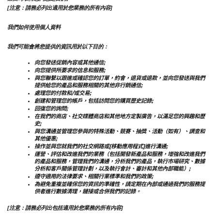
[注意：請務必列出適用於您業務的所有內容]
我們如何使用個人資料
我們可能會將您提供的資訊用於以下目的：
向您發送促銷內容或其他通信;
向您提供所要求的信息和服務;
與您聯繫以跟進或確認您的訂單，約會，退貨或退款，並向您發送與我們
提供給您的產品和服務相關的其他非行銷通信;
處理您的付款和/或交易;
創建和管理您的帳戶，包括訪問您的購買歷史記錄;
回復您的詢問;
在我們的商店、社交媒體商店和其他地方定製廣告，以滿足您的興趣和歷
史;
與您溝通並管理您參與的特殊活動、競賽、抽獎、活動（如有）、調查和
其他優惠;
操作並與您就我們的社交網路或[移動應用程式]進行溝通;
運營、評估和改進我們的業務（包括開發新產品和服務，增強和改進我們
的產品和服務，管理我們的溝通，分析我們的產品，執行市場研究、數據
分析和客戶關係管理計劃，以及執行會計、審計和其他內部職能）;
遵守適用的法律要求、相關行業標準和我們的政策;
為避免重複並確保您的資訊的準確性，請定期在內部或通過我們的服務提
供者進行數據清理，鏈接或合併我們的記錄。
[注意：請務必列出包括適用於您業務的所有內容]