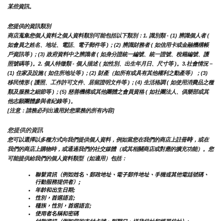
某些資訊。
您提供的資訊類別
商店蒐集您個人資料之個人資料類別可能包括以下類別：1. 識別類 - (1) 辨識個人者 ( 
如會員之姓名、地址、電話、電子郵件等 )；(2) 辨識財務者 ( 如信用卡或金融機構帳
戶資訊等 )；(3) 政府資料中之辨識者 ( 如身分證統一編號、統一證號、稅籍編號、護
照號碼等 )。2. 個人特徵類 - 個人描述 ( 如性別、出生年月日、尺寸等 )。3.社會情況 – 
(1) 住家及設施 ( 如住所地址等 )；(2) 財產（如所有或具有其他權利之動產等）；(3) 
移民情形 ( 護照、工作許可文件、居留證明文件等 )；(4) 生活格調 ( 如使用消費品之種
類及服務之細節等 )；(5) 慈善機構或其他團體之會員資格 ( 如社團法人、俱樂部或其
他志願團體參與者紀錄等 )。
[注意：請務必列出適用於您業務的所有內容]
您提供的資訊
時
您可以選擇以多種方式向我們提供個人資料，例如當您在我們的商店上註冊
，或在
我們的商店上購物時，或通過我們的社交媒體（或其相關商店或對應的擴充功能）。您
可能提供給我們的個人資料類型（如適用）包括：
聯繫資訊（例如姓名、郵政地址、電子郵件地址、手機或其他電話號碼、
行動服務提供者）;
年齡和出生日期;
性別，首選語言;
種族，性別，首選語言;
使用者名稱和密碼