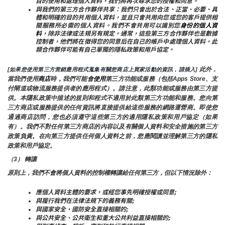
目的使用和處理個人資料，我們將再次尋求您的授權和同意。
與我們的第三方合作夥伴共享：我們只會出於合法、正當、必要、具
體和明確的目的共用個人資料，並且只會共用向您或您的客戶提供相
關服務所必需的個人資料。我們不會共用可以識別您
身份的個人資
料
，除非法律或法規另有規定。通常，這些第三方合作夥伴也是數據
控制者，他們將在徵得您的同意后在自己的帳戶中處理個人資料。此
類合作夥伴可能有自己單獨的隱私政策和用戶協定。
 此外，
[如果您使用第三方营銷應用程式蒐集有關您商店上買家活動的資訊，請插入]
當我們使用
商店
時
，
我們可能會
使用
第三方功能或服務（包括Apps Store、支
付閘道或物流服務提供者的應用程式）。請注意，此類功能或服務由第三方提
供。本隱私政策中描述的規則和程式不適用於此類第三方功能和服務。您向第
三方商店或服務提供的任何資訊將直接提供給這些服務的網路運營商。即使您
通過商店訪問，您也必須遵守這些第三方的適用隱私政策和用戶協定（如果
有）。我們不對任何第三方商店的內容以及有關個人資料和安全措施的第三方
政策負責。在向第三方提供任何個人資料之前，您應閱讀並理解第三方的隱私
政策和用戶協定。
（3） 轉讓
原則上，我們不會將個人資料的控制權轉讓給任何第三方，但以下情況除外：
應個人資料主體的要求，或經您事先明確授權或同意;
與履行我們在法律法規下的義務有關;
與國家安全、國防安全直接相關的;
與公共安全、公共衛生和重大公共利益直接相關的;