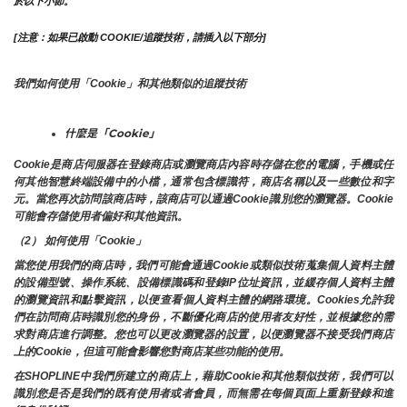
於以下小節。
[注意：如果已啟動 COOKIE/追蹤技術，請插入以下部分]
我們如何使用「Cookie」和其他類似的追蹤技術
什麼是「Cookie」
Cookie是商店伺服器在登錄商店或瀏覽商店內容時存儲在您的電腦，手機或任
何其他智慧終端設備中的小檔，通常包含標識符，商店名稱以及一些數位和字
元。當您再次訪問該商店時，該商店可以通過Cookie識別您的瀏覽器。Cookie 
可能會存儲使用者偏好和其他資訊。
（2） 如何使用「Cookie」
當您使用我們的商店時，我們可能會通過Cookie或類似技術蒐集個人資料主體
的設備型號、操作系統、設備標識碼和登錄IP位址資訊，並緩存個人資料主體
的瀏覽資訊和點擊資訊，以便查看個人資料主體的網路環境。Cookies允許我
們在訪問商店時識別您的身份，不斷優化商店的使用者友好性，並根據您的需
求對商店進行調整。您也可以更改瀏覽器的設置，以便瀏覽器不接受我們商店
上的Cookie，但這可能會影響您對商店某些功能的使用。
在SHOPLINE中我們所建立的商店上，藉助Cookie和其他類似技術，我們可以
識別您是否是我們的既有使用者或者會員，而無需在每個頁面上重新登錄和進