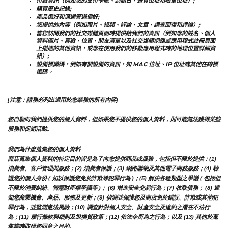
付款資訊（例如您的支付卡號、到期日、送貨位址和帳單位址）;
購買歷史記錄;
產品偏好和溝通管道偏好;
您提供的內容（例如照片、視頻、評論、文章、調查回復和評論）;
當您訪問我們的社交媒體頁面時提供給我們的資訊（例如您的姓名、個人
資料圖片、喜歡、位置、朋友清單以及社交媒體網路或應用程式註冊頁面
上描述的其他資訊，或您在使用我們的移動應用程式時的地理位置詳細資
訊）;
設備標識碼，例如有關設備的資訊，如 MAC 位址、IP 位址或其他在線標
識碼。
[注意：請務必列出適用於您業務的所有內容]
您自願向我們提供您的個人資料，但如果您不提供您的個人資料，則可能無法獲得某些
服務和促銷活動。
我們為什麼蒐集您的個人資料
商店蒐集個人資料的特定目的皆是為了向您提供商品或服務，包括但不限於提供：(1) 
消費者、客戶管理與服務；(2) 消費者保護；(3) 網路購物及其他電子商務服務；(4) 驗
證您的個人身份 ( 如以保護您免於詐欺等犯罪行為 )；(5) 解決各種類型之爭議 ( 包括但
不限於消費糾紛、智慧財產權爭議等 )； (6) 增進安全交易行為；(7) 收取債務； (8) 通
知您商業機會、產品、服務及更新；(9) 偵測並保護您及商店免於錯誤、詐欺或其他犯
罪行為，並監測遵法風險；(10) 調查針對個人安全、財產安全及違約之潛在不法行
為；(11) 履行條款與細則及退換貨政策；(12) 依法令所為之行為；以及 (13) 其他於蒐
集當時取得您同意之目的。