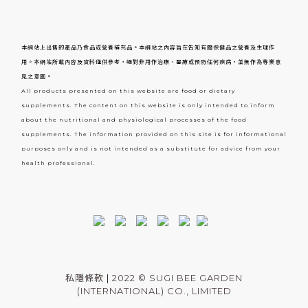
本網站上出售的產品乃食品或營養補充品。本網站之內容旨在告知有關保健品之營養及生理作
用。本網站所載內容及資料僅供參考，絕對非用作治療、醫療或預防任何疾病，並無作為專業意
見之意圖。
All products presented on this website are food or dietary
supplements. The content on this website is only intended to inform
about the nutritional and physiological processes of the food
supplements. The information provided on this site is for informational
purposes only and is not intended as a substitute for advice from your
health professional.
私隱條款
|
2022 © SUGI BEE GARDEN
(INTERNATIONAL) CO., LIMITED