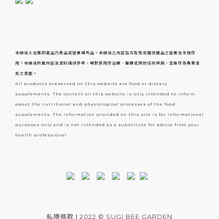
本網站上出售的產品乃食品或營養補充品。本網站之內容旨在告知有關保健品之營養及生理作
用。本網站所載內容及資料僅供參考，絕對非用作治療、醫療或預防任何疾病，並無作為專業意
見之意圖。
All products presented on this website are food or dietary
supplements. The content on this website is only intended to inform
about the nutritional and physiological processes of the food
supplements. The information provided on this site is for informational
purposes only and is not intended as a substitute for advice from your
health professional.
私隱條款
|
2022 © SUGI BEE GARDEN