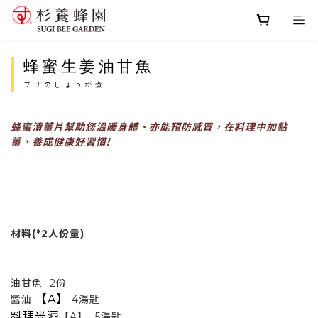
蜂蜜生姜油甘魚
ブリのしょうが煮
蜂蜜漬薑片幫助您溫暖身體、亦能預防感冒，在料理中加點
薑，養成健康好習慣!
材料(*2人份量)
油甘魚 2份
【A】
醬油
4湯匙
料理米酒
【A】 5湯匙