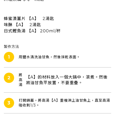
蜂蜜漬薑片
【A】
2湯匙
味醂
【A】
2湯匙
日式鰹魚湯
【A】
200ml/杯
製作方法
1
用鹽水清洗油甘魚，然後抹乾表面。
將
【A】的材料放入一個大鍋中，滾煮。然後
2
高
將油甘魚平放置，不要重疊。
湯
打開鍋蓋，將高湯【A】重複淋上油甘魚上，直至高湯
3
吸收剩1/3。