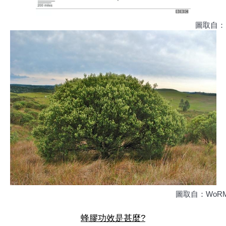
                                                                                                  
                                                                                        圖取自：W
蜂膠功效是甚麼?