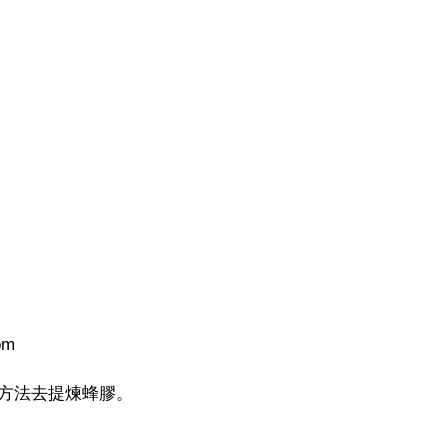
om
方法去提煉蜂膠。