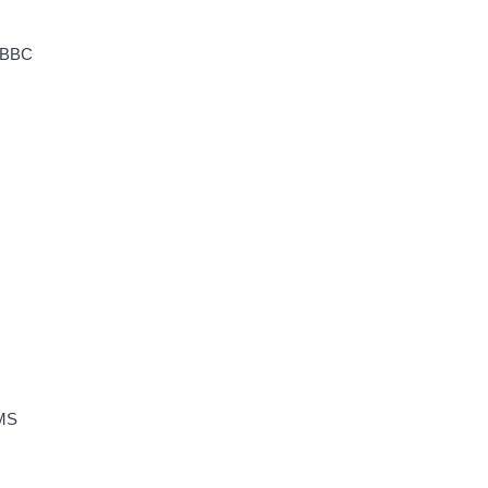
圖取自：BBC 
oRMS