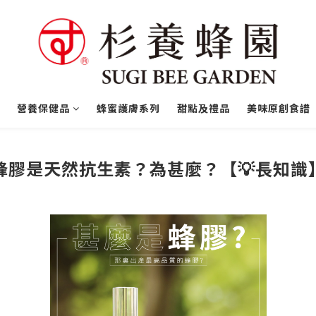
營養保健品
蜂蜜護膚系列
甜點及禮品
美味原創食譜
蜂膠是天然抗生素？為甚麼？【💡長知識