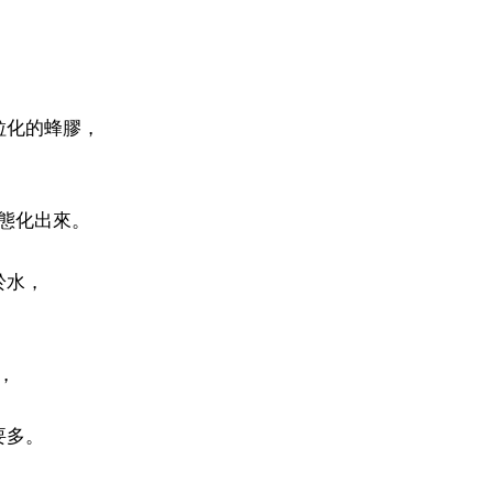
粒化的蜂膠，
態化出來。
於水，
，
要多。