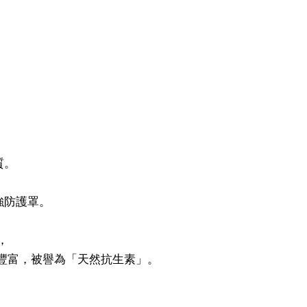
質。
強防護罩。
，
豐富，被譽為「天然抗生素」。