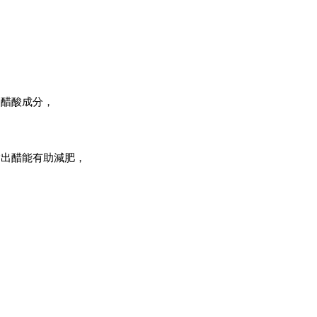
的醋酸成分，
指出醋能有助減肥，
。