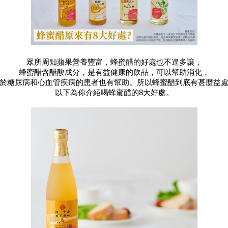
眾所周知蘋果營養豐富，蜂蜜醋的好處也不遑多讓，
蜂蜜醋含醋酸成分，是有益健康的飲品，可以幫助消化，
於糖尿病和心血管疾病的患者也有幫助。所以蜂蜜醋到底有甚麼益
以下為你介紹喝蜂蜜醋的8大好處。