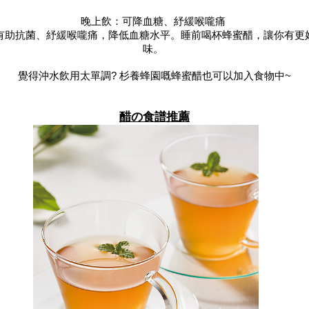
晚上飲：可降血糖、紓緩喉嚨痛 
有助抗菌、紓緩喉嚨痛，降低血糖水平。睡前喝杯蜂蜜醋，讓你有更
味。 
覺得沖水飲用太單調? 杉養蜂園嘅蜂蜜醋也可以加入食物中~
醋の食譜
推薦