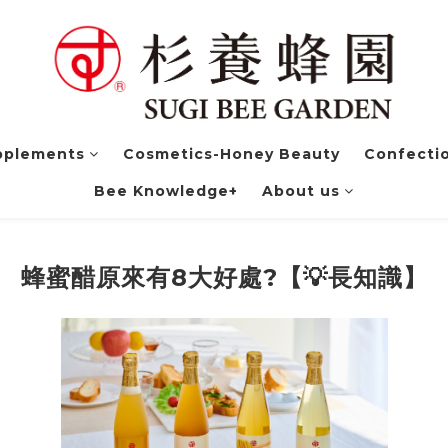
pplements
Cosmetics-Honey Beauty
Confectio
Bee Knowledge+
About us
蜂蜜醋原來有8大好處?【💡長知識】