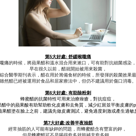
第5大好處: 舒緩喉嚨痛
嚨痛
的時候，將蘋果醋和溫水混合用來漱口，可有助對抗細菌感染
早在很久以前，醋就開始被用來殺菌，
綜合醫學期刊表示，醋在用於籌備食材的時候，所發揮的殺菌效果
雖然醋已經被運用於食品和居家療法中，但仍不建議用於傷口消毒
第6大好處: 有助除粉刺
蜂蜜
醋的抗菌特性可用來治療
痤瘡
，對抗痘痘，
果醋中的蘋果酸有助幫助軟化皮膚和去角質，減少紅斑並平衡皮膚的p
蘋果醋塗在臉上之前，建議先做皮膚測試，避免過度刺激或產生
過敏
第7大好處:改善半夜抽筋
經常抽筋的人可能有缺鉀的問題，而
蜂蜜
醋含有豐富的鉀， 
但是
蜂蜜
醋可不是喝得愈多就能補充愈多鉀，