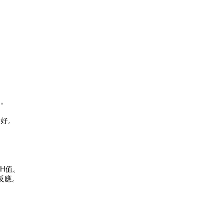
，。
最好。
。
H值。
反應。