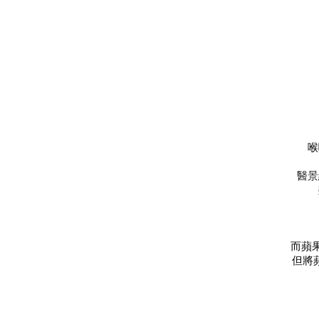
喉
醫景
而蘋
但將