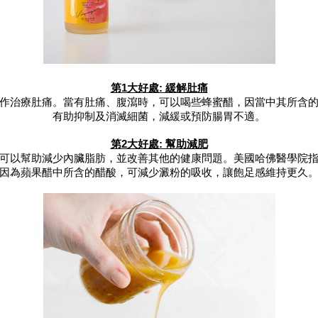
第1大好處: 緩解肚痛
作治療肚痛。當有肚痛、腹瀉時，可以喝些蜂蜜醋，因當中其所含
有助抑制及消滅細菌，減緩或預防腸胃不適。
第2大好處: 幫助減肥
可以幫助減少內臟脂肪，並改善其他的健康問題。美國哈佛醫學院
因為蘋果醋中所含的醋酸，可減少澱粉的吸收，讓飽足感維持更久