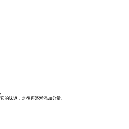
，
慣它的味道，之後再逐漸添加分量。