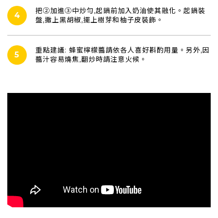
把②加進③中炒勻,起鍋前加入奶油使其融化。起鍋裝
4
盤,撒上黑胡椒,擺上樹芽和柚子皮裝飾。
重點建議: 蜂蜜檸檬醬請依各人喜好斟酌用量。另外,因
5
醬汁容易燒焦,翻炒時請注意火候。