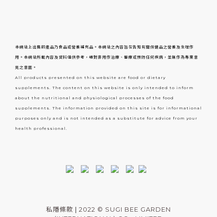
本網站上出售的產品乃食品或營養補充品。本網站之內容旨在告知有關保健品之營養及生理作
用。本網站所載內容及資料僅供參考，絕對非用作治療、醫療或預防任何疾病，並無作為專業意
見之意圖。
All products presented on this website are food or dietary
supplements. The content on this website is only intended to inform
about the nutritional and physiological processes of the food
supplements. The information provided on this site is for informational
purposes only and is not intended as a substitute for advice from your
health professional.
私隱條款
|
2022 © SUGI BEE GARDEN