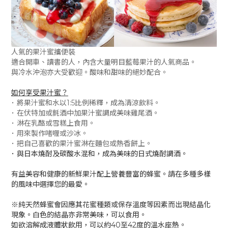
人氣的果汁蜜攜便裝
適合開車、讀書的人，內含大量明目藍莓果汁的人氣商品。
與冷水沖泡亦大受歡迎。酸味和甜味的絕妙配合。
如何享受果汁蜜？
･ 將果汁蜜和水以1:5比例稀釋，成為清涼飲料。
･ 在伏特加或氈酒中加果汁蜜調成美味雞尾酒。
･ 淋在乳酪或雪糕上食用。
･ 用來製作啫喱或沙冰。
･ 把自己喜歡的果汁蜜淋在麵包或熱香餅上。
･ 與日本燒酎及碳酸水混和，成為美味的日式燒酎調酒。
有益美容和健康的新鮮果汁配上營養豐富的蜂蜜。請在多種多樣
的風味中選擇您的最愛。
※純天然蜂蜜會因應其花蜜種類或保存溫度等因素而出現結晶化
現象。白色的結晶亦非常美味，可以食用。
如欲溶解成液體狀飲用，可以約40至42度的溫水座熱。