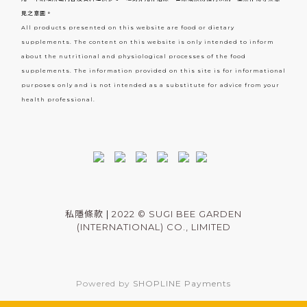
見之意圖。
All products presented on this website are food or dietary
supplements. The content on this website is only intended to inform
about the nutritional and physiological processes of the food
supplements. The information provided on this site is for informational
purposes only and is not intended as a substitute for advice from your
health professional.
私隱條款
|
2022 © SUGI BEE GARDEN
(INTERNATIONAL) CO., LIMITED
Powered by
SHOPLINE Payments